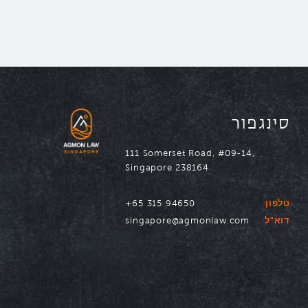
נווטו ל
סינגפור
111 Somerset Road, #09-14,
Singapore 238164
טלפון
+65 315 94650
דוא"ל
singapore@agmonlaw.com