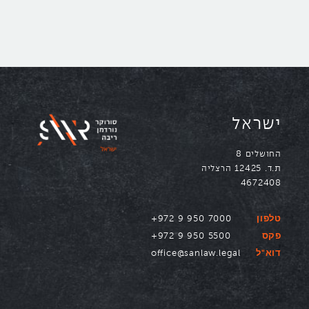
נווטו ל
ישראל
החושלים 8
ת.ד. 12425 הרצליה
טלפון
+972 9 950 7000
פקס
+972 9 950 5500
דוא"ל
office@sanlaw.legal