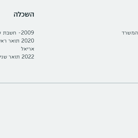
השכלה
 המשרד
2009- חשבת שכר בכירה מטעם לשכת רו"ח בישראל- המכללה למנהל
2020 תואר
אריאל
2022 תואר שני במנהל עסקים ומימון - אוניברסיטת אריאל