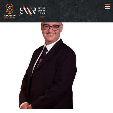
Jum
t
conten