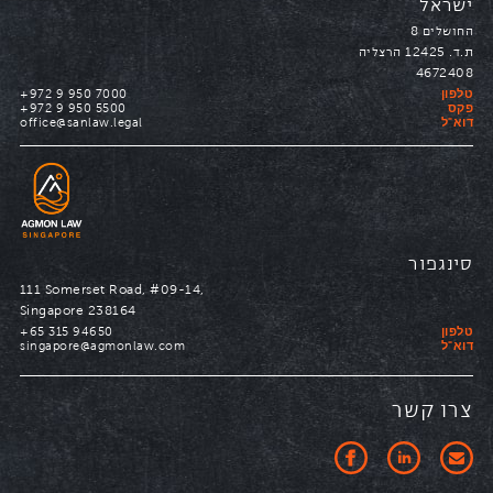
נווטו
ישראל
ל
החושלים 8
ת.ד. 12425 הרצליה
טלפון
+972 9 950 7000
פקס
+972 9 950 5500
דוא"ל
office@sanlaw.legal
נווטו
סינגפור
ל
111 Somerset Road, #09-14,
Singapore 238164
טלפון
+65 315 94650
דוא"ל
singapore@agmonlaw.com
צרו קשר